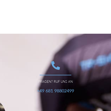
FRAGEN? RUF UNS AN
+49 681 98802499