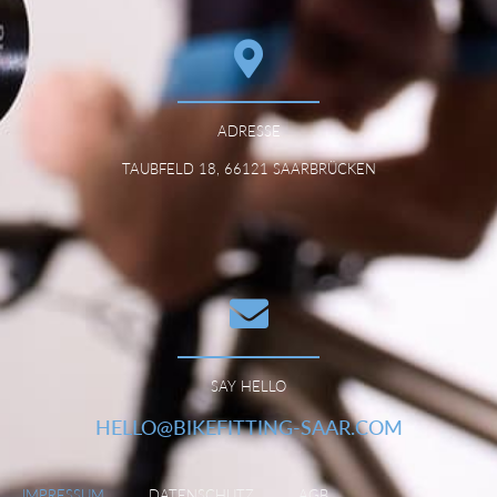
ADRESSE
TAUBFELD 18, 66121 SAARBRÜCKEN
SAY HELLO
HELLO@BIKEFITTING-SAAR.COM
IMPRESSUM
DATENSCHUTZ
AGB